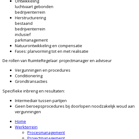
Ontwikkeling
luchtvaart gebonden
bedrijventerrein
Herstructurering
bestaand
bedrijventerrein
inclusief
parkmanagement
Natuurontwikkeling en compensatie
Fases: planvorming tot en met realisatie
De rollen van RuimteRegelaar: projectmanager en adviseur
Vergunningen en procedures
Conditionering
Grondtransacties
Specifieke inbreng en resultaten:
Intermediair tussen partijen
Geen beroepsprocedures bij doorlopen noodzakelijk woud aan
vergunningen
Home
Werkterrein
Procesmanagement
Projectmanagement